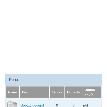
Foros
Último
Icono
Foro
Temas
Entrada
envío
Debate general
0
0
n/d