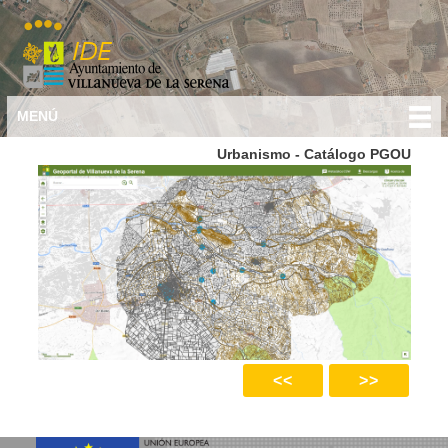
Menú principal
Mapas
Ir al
MENÚ
USTED ESTÁ AQUÍ
contenido
anta
Urbanismo - Catálogo PGOU
principal
>>
<<