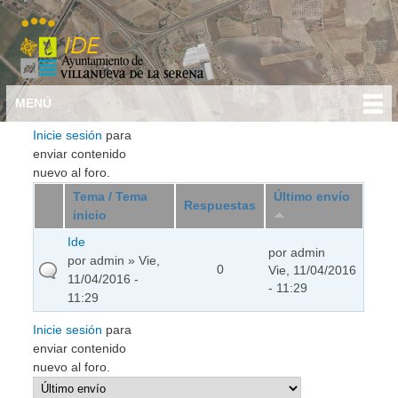
Debate general
Ir al
Menú principal
USTED ESTÁ AQUÍ
MENÚ
contenido
principal
Inicie sesión
para
enviar contenido
nuevo al foro.
Tema / Tema
Último envío
Respuestas
inicio
Ide
por
admin
por
admin
» Vie,
0
Vie, 11/04/2016
11/04/2016 -
- 11:29
11:29
Inicie sesión
para
enviar contenido
nuevo al foro.
Ordenar por